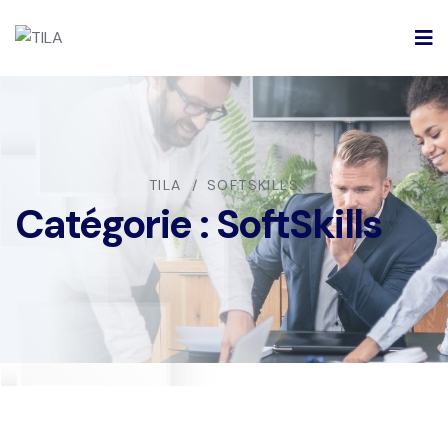
TILA
SOFTSKILLS
Catégorie :
SoftSkills