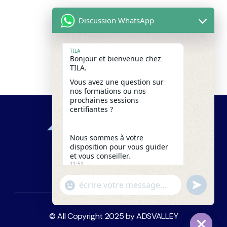
Discussion WhatsApp
TILA
Bonjour et bienvenue chez
TILA.
Vous avez une question sur
nos formations ou nos
prochaines sessions
certifiantes ?
Nous sommes à votre
disposition pour vous guider
et vous conseiller.
11:51
"+chaty_settings.lang.emoji_picker+"
undefine
WhatsApp
Message
© All Copyright 2025 by
ADSVALLEY