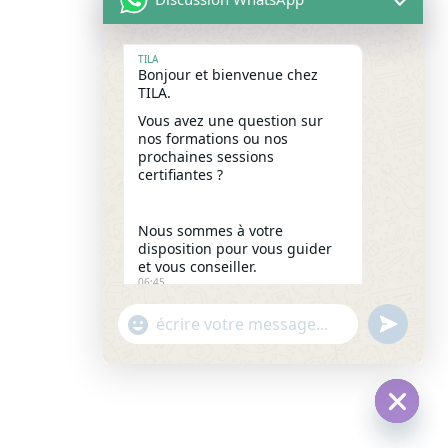
TILA
Bonjour et bienvenue chez
TILA.
Vous avez une question sur
nos formations ou nos
prochaines sessions
certifiantes ?
Nous sommes à votre
disposition pour vous guider
et vous conseiller.
06:45
"+chaty_settings.lang.emoji_picker+"
undefine
WhatsApp
Message
Hide
chaty