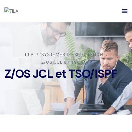
TILA
SYSTÈMES D’EXPLOITATION
Z/OS JCL ET TSO/ISPF
Z/OS JCL et TSO/ISPF