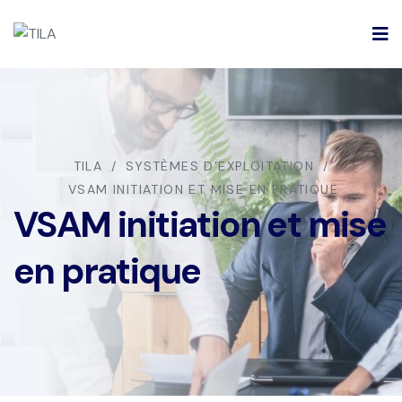
TILA
SYSTÈMES D’EXPLOITATION
VSAM INITIATION ET MISE EN PRATIQUE
VSAM initiation et mise
en pratique