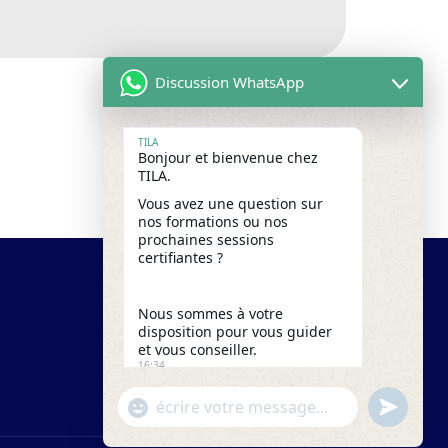
Discussion WhatsApp
TILA
Bonjour et bienvenue chez
TILA.
Vous avez une question sur
nos formations ou nos
prochaines sessions
certifiantes ?
Nous sommes à votre
disposition pour vous guider
et vous conseiller.
16:34
"+chaty_settings.lang.emoji_picker+"
undefine
WhatsApp
Message