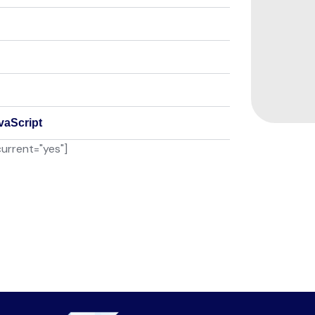
vaScript
current="yes"]