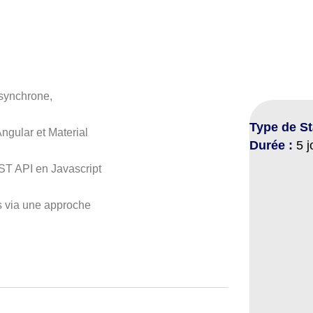
synchrone,
Type de S
ngular et Material
Durée :
5 j
ST API en Javascript
s via une approche