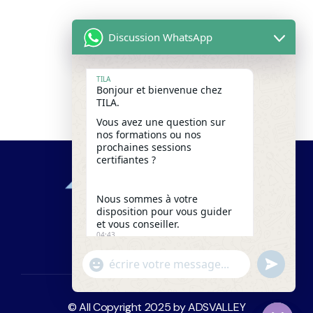
Discussion WhatsApp
TILA
Bonjour et bienvenue chez
TILA.
Vous avez une question sur
nos formations ou nos
prochaines sessions
certifiantes ?
Nous sommes à votre
disposition pour vous guider
et vous conseiller.
04:43
"+chaty_settings.lang.emoji_picker+"
undefine
WhatsApp
Message
© All Copyright 2025 by
ADSVALLEY