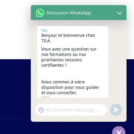
Discussion WhatsApp
TILA
Bonjour et bienvenue chez
TILA.
Vous avez une question sur
nos formations ou nos
prochaines sessions
certifiantes ?
Nous sommes à votre
disposition pour vous guider
et vous conseiller.
14:15
"+chaty_settings.lang.emoji_picker+"
undefine
WhatsApp
Message