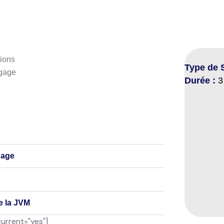
ions
Type de 
ngage
Durée :
3 
gage
e la JVM
current="yes"]